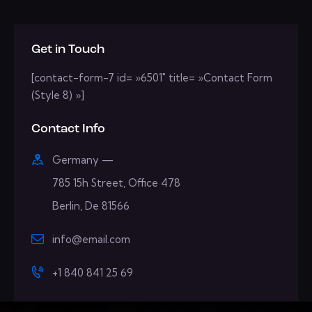
Get in Touch
[contact-form-7 id= »6501″ title= »Contact Form
(Style 8) »]
Contact Info
Germany —
785 15h Street, Office 478
Berlin, De 81566
info@email.com
+1 840 841 25 69